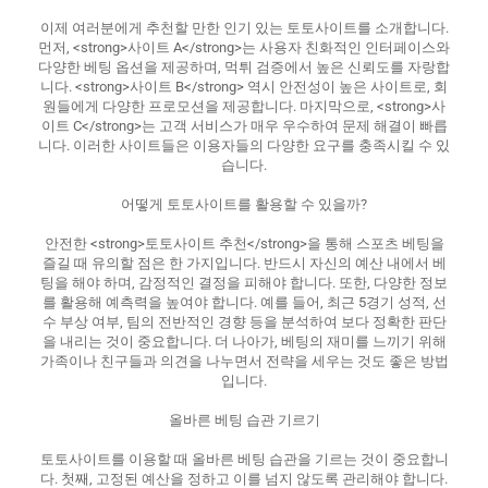
이제 여러분에게 추천할 만한 인기 있는 토토사이트를 소개합니다.
먼저, <strong>사이트 A</strong>는 사용자 친화적인 인터페이스와
다양한 베팅 옵션을 제공하며, 먹튀 검증에서 높은 신뢰도를 자랑합
니다. <strong>사이트 B</strong> 역시 안전성이 높은 사이트로, 회
원들에게 다양한 프로모션을 제공합니다. 마지막으로, <strong>사
이트 C</strong>는 고객 서비스가 매우 우수하여 문제 해결이 빠릅
니다. 이러한 사이트들은 이용자들의 다양한 요구를 충족시킬 수 있
습니다.
어떻게 토토사이트를 활용할 수 있을까?
안전한 <strong>토토사이트 추천</strong>을 통해 스포츠 베팅을
즐길 때 유의할 점은 한 가지입니다. 반드시 자신의 예산 내에서 베
팅을 해야 하며, 감정적인 결정을 피해야 합니다. 또한, 다양한 정보
를 활용해 예측력을 높여야 합니다. 예를 들어, 최근 5경기 성적, 선
수 부상 여부, 팀의 전반적인 경향 등을 분석하여 보다 정확한 판단
을 내리는 것이 중요합니다. 더 나아가, 베팅의 재미를 느끼기 위해
가족이나 친구들과 의견을 나누면서 전략을 세우는 것도 좋은 방법
입니다.
올바른 베팅 습관 기르기
토토사이트를 이용할 때 올바른 베팅 습관을 기르는 것이 중요합니
다. 첫째, 고정된 예산을 정하고 이를 넘지 않도록 관리해야 합니다.