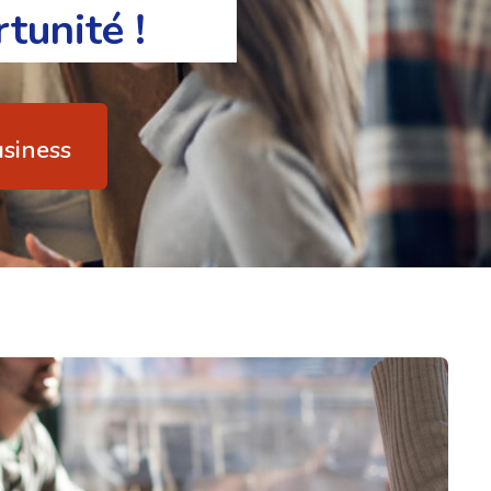
tunité !
usiness