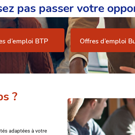
sez pas passer votre oppor
es d’emploi BTP
Offres d’emploi B
bs ?
tés adaptées à votre