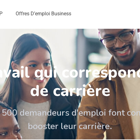
TP
Offres D’emploi Business
avail qui correspon
de carrière
 500 demandeurs d'emploi font conf
booster leur carrière.