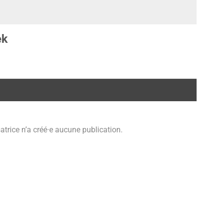
ek
isatrice n’a créé·e aucune publication.