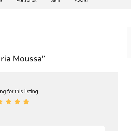
e
Portfolios
Skill
Award
karia Moussa”
ng for this listing