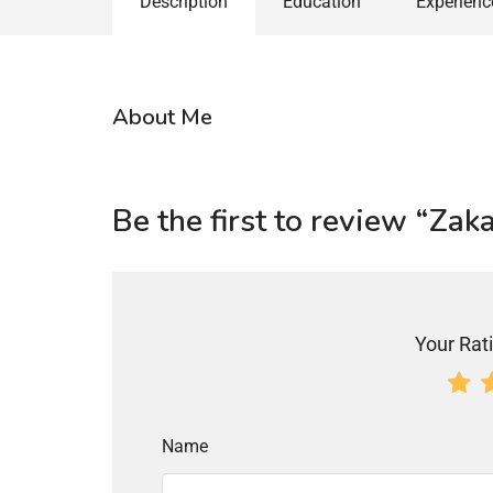
Description
Education
Experienc
About Me
Be the first to review “Za
Your Rati
Name