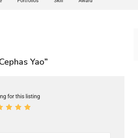
e
Portfolios
Skill
Award
o Cephas Yao”
ng for this listing