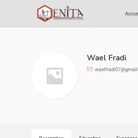
Accue
Wael Fradi
waelfradi07@gmai