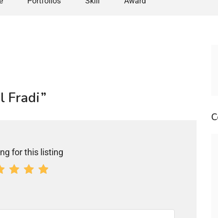
e
Portfolios
Skill
Award
l Fradi”
C
ng for this listing