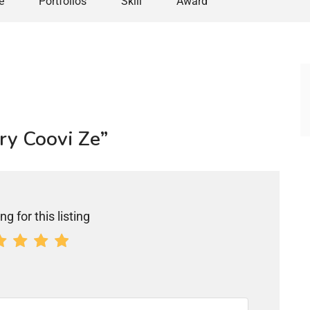
e
Portfolios
Skill
Award
ery Coovi Ze”
ng for this listing