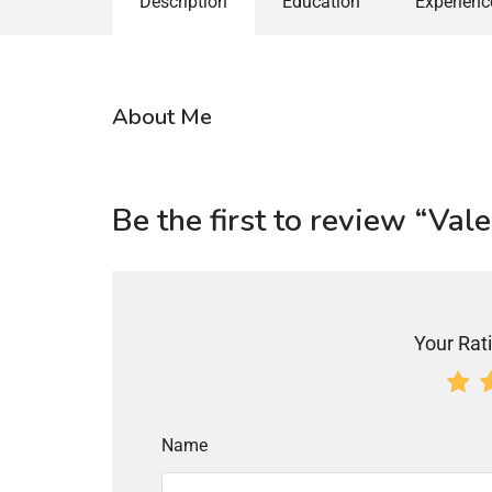
Description
Education
Experienc
About Me
Be the first to review “Val
Your Rati
Name