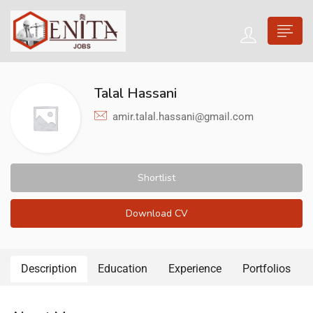
Talal Hassani
amir.talal.hassani@gmail.com
Shortlist
Download CV
Description
Education
Experience
Portfolios