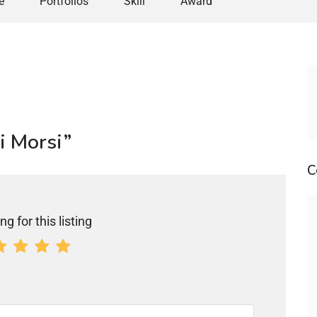
e
Portfolios
Skill
Award
hi Morsi”
C
ng for this listing