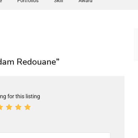
e
Portfolios
Skill
Award
addam Redouane”
ng for this listing