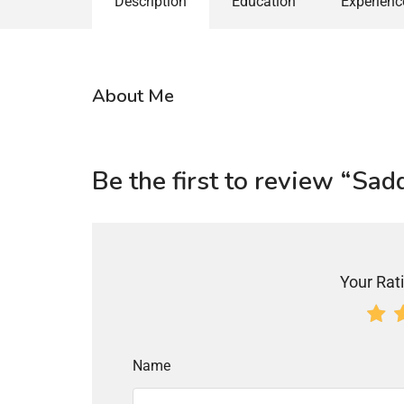
Description
Education
Experienc
About Me
Be the first to review “S
Your Rati
Name