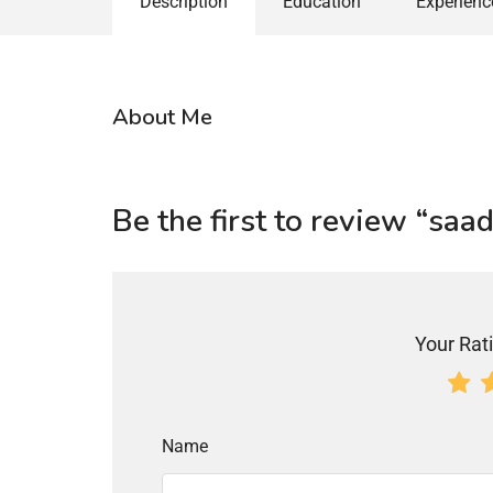
Description
Education
Experienc
About Me
Be the first to review “sa
Your Rati
Name