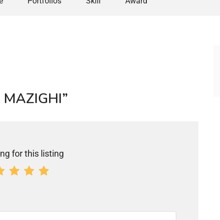
e
Portfolios
Skill
Award
ad MAZIGHI”
ng for this listing