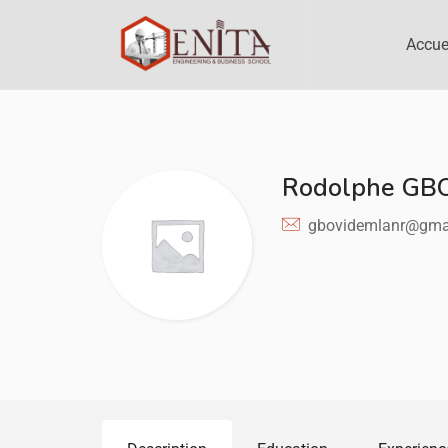
Accue
Rodolphe G
gbovidemlanr@gma