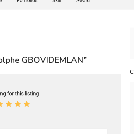
e
Portfolios
Skill
Award
Rodolphe GBOVIDEMLAN”
C
ng for this listing