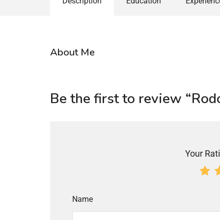
Description
Education
Experienc
About Me
Be the first to review “
Your Rati
Name