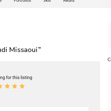
e
Portfolios
Skill
Award
hdi Missaoui”
C
ng for this listing