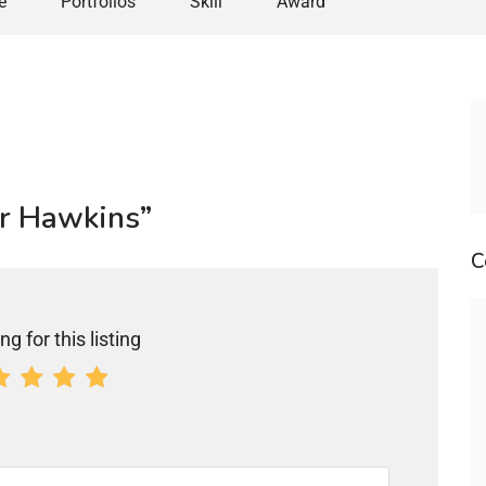
e
Portfolios
Skill
Award
ter Hawkins”
C
ng for this listing