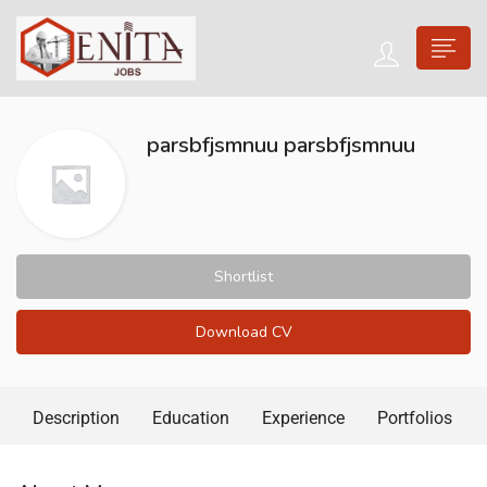
parsbfjsmnuu parsbfjsmnuu
Shortlist
Download CV
Description
Education
Experience
Portfolios