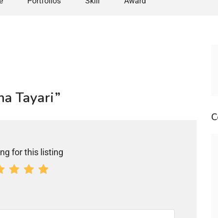
e
Portfolios
Skill
Award
ha Tayari”
C
ng for this listing