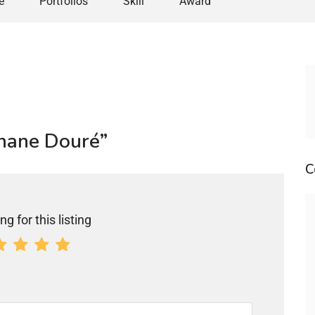
e
Portfolios
Skill
Award
onane Douré”
C
ng for this listing