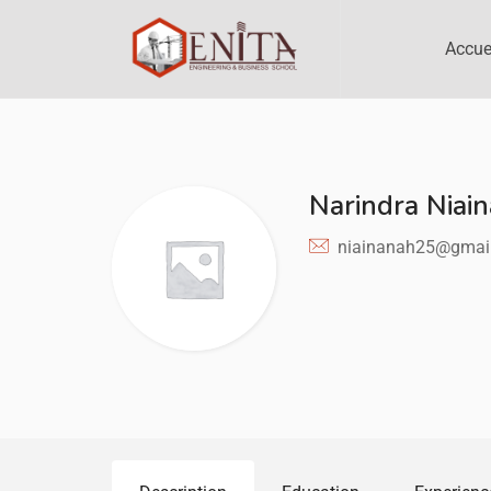
Accue
Narindra Nia
niainanah25@gmai