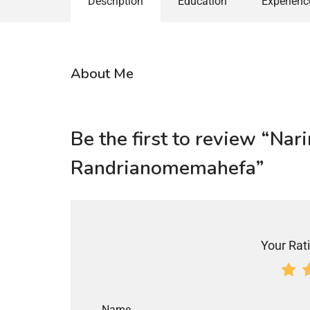
Description
Education
Experienc
About Me
Be the first to review “Nar
Randrianomemahefa”
Your Rati
Name