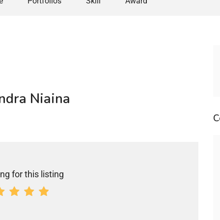
e
Portfolios
Skill
Award
indra Niaina
C
ng for this listing