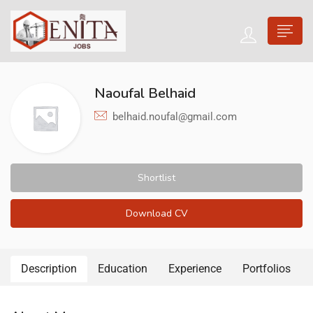
Naoufal Belhaid
belhaid.noufal@gmail.com
Shortlist
Download CV
Description
Education
Experience
Portfolios