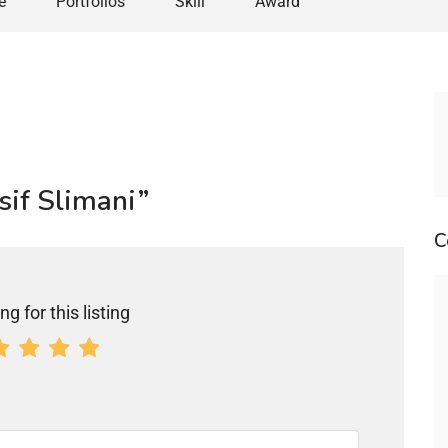
e
Portfolios
Skill
Award
sif Slimani”
C
ng for this listing