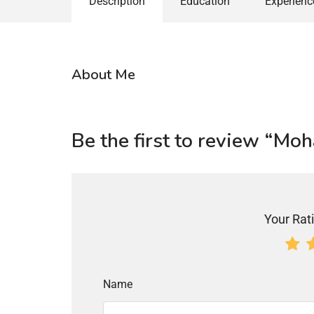
Description
Education
Experienc
About Me
Be the first to review “M
Your Rati
Name