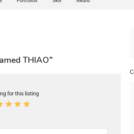
e
Portfolios
Skill
Award
ohamed THIAO”
C
ng for this listing