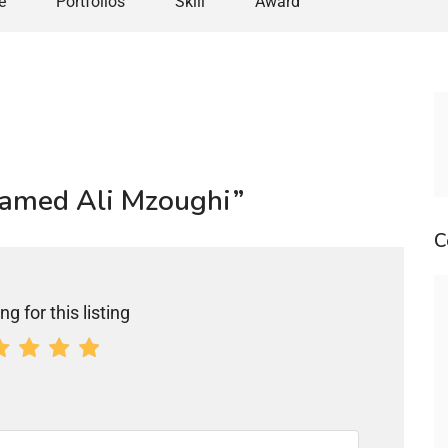
e
Portfolios
Skill
Award
ohamed Ali Mzoughi”
C
ng for this listing