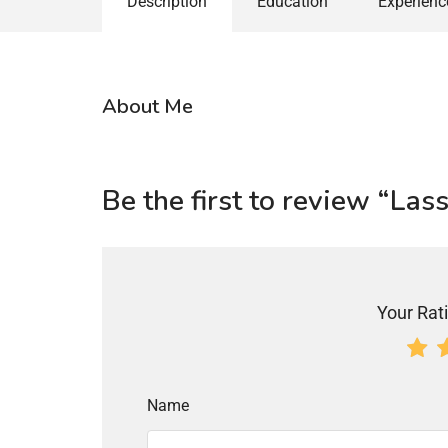
Description
Education
Experienc
About Me
Be the first to review “L
Your Rati
Name