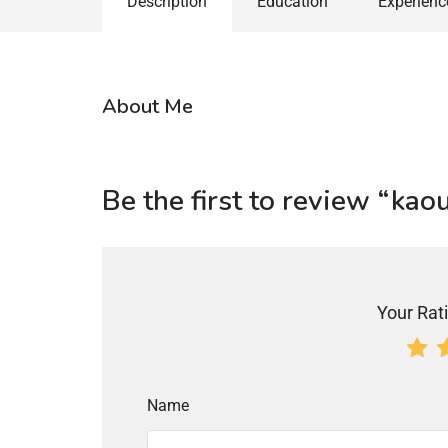
Description
Education
Experienc
About Me
Be the first to review “kao
Your Rati
Name