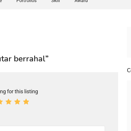
e
Portfolios
Skill
Award
utar berrahal”
C
ng for this listing