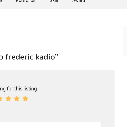
e
Portfolios
Skill
Award
o frederic kadio”
ng for this listing