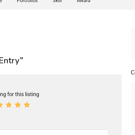
e
Portfolios
Skill
Award
 Entry”
C
ng for this listing