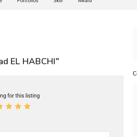
e
Portfolios
Skill
Award
ouad EL HABCHI”
C
ng for this listing