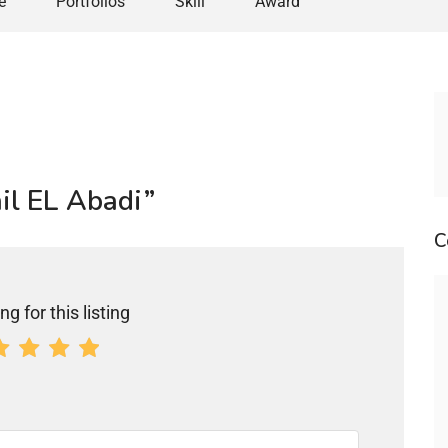
e
Portfolios
Skill
Award
ail EL Abadi”
C
ng for this listing