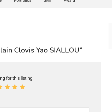
e
Portfolios
Skill
Award
islain Clovis Yao SIALLOU”
ng for this listing