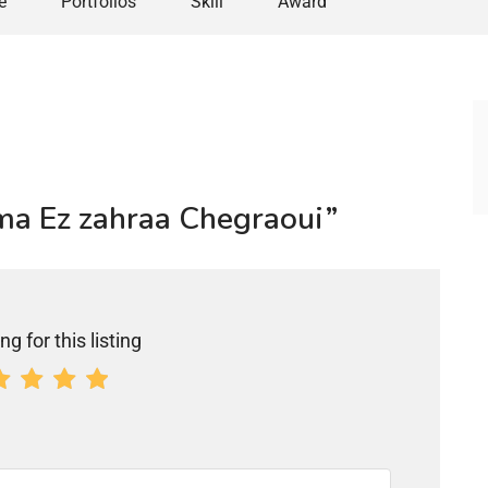
e
Portfolios
Skill
Award
tima Ez zahraa Chegraoui”
ng for this listing