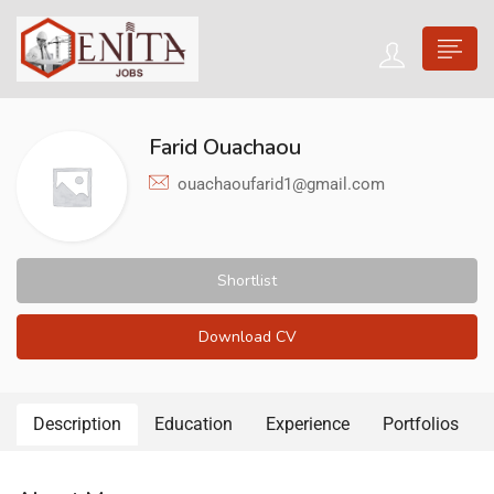
Farid Ouachaou
ouachaoufarid1@gmail.com
Shortlist
Download CV
Description
Education
Experience
Portfolios