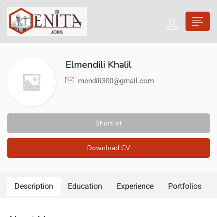
Elmendili Khalil
mendili300@gmail.com
Shortlist
Download CV
Description
Education
Experience
Portfolios