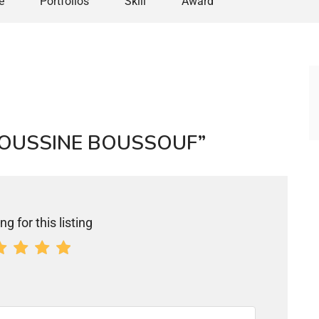
e
Portfolios
Skill
Award
“ELHOUSSINE BOUSSOUF”
ng for this listing