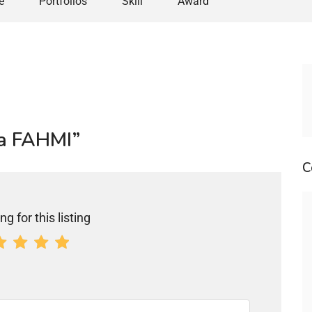
e
Portfolios
Skill
Award
ha FAHMI”
C
ng for this listing