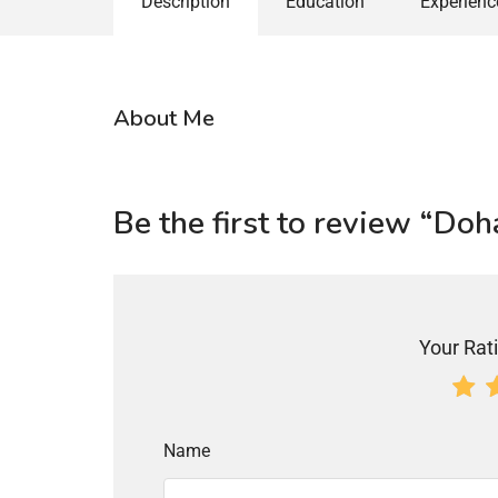
Description
Education
Experienc
About Me
Be the first to review “Do
Your Rati
Name