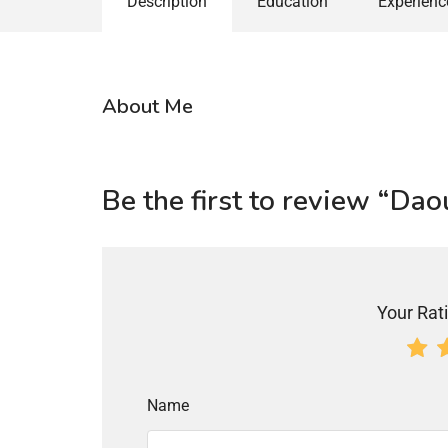
Description
Education
Experienc
About Me
Be the first to review “Da
Your Rati
Name