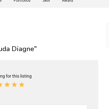
e
Portfolios
Skill
Award
ouda Diagne”
ng for this listing