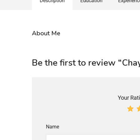
Description
Education
Experienc
About Me
Be the first to review “C
Your Rati
Name