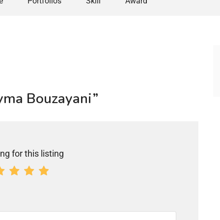
e
Portfolios
Skill
Award
hayma Bouzayani”
ng for this listing