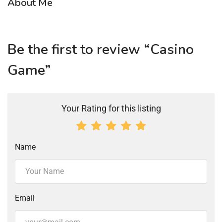
About Me
Be the first to review “Casino
Game”
Your Rating for this listing
Name
Email