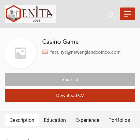
Casino Game
facultyc@newenglandcoinco.com
Shortlist
Download CV
Description
Education
Experience
Portfolios