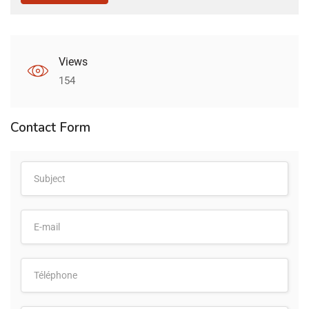
Views
154
Contact Form