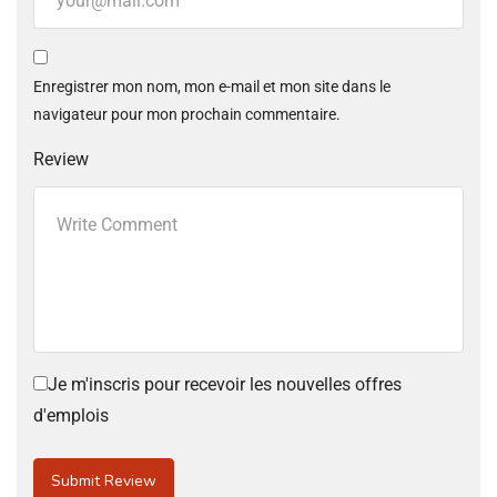
Enregistrer mon nom, mon e-mail et mon site dans le
navigateur pour mon prochain commentaire.
Review
Je m'inscris pour recevoir les nouvelles offres
d'emplois