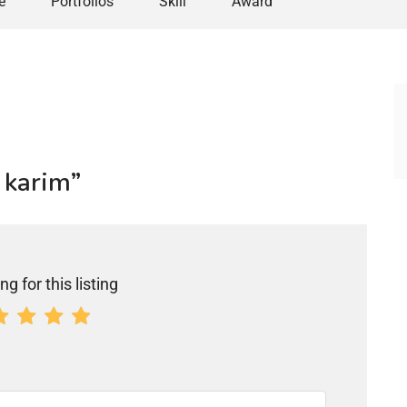
e
Portfolios
Skill
Award
i karim”
ng for this listing