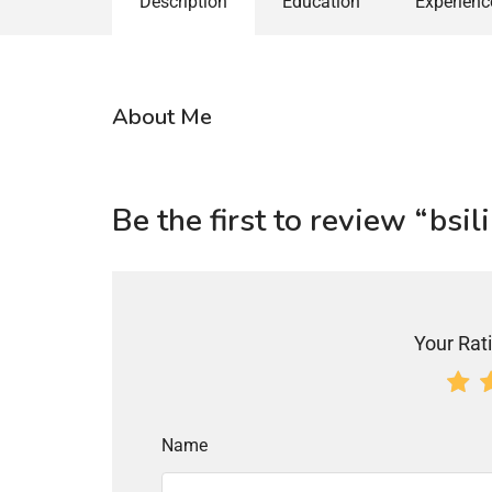
Description
Education
Experienc
About Me
Be the first to review “bsil
Your Rati
Name