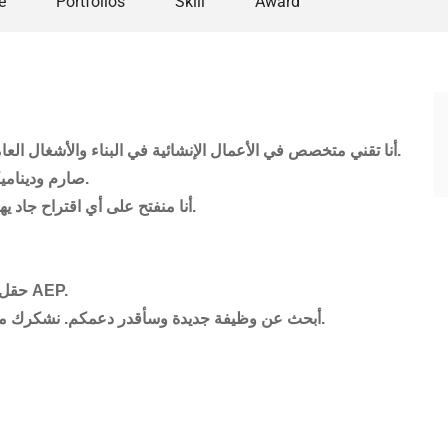
e
Portfolios
Skill
Award
أنا تقني متخصص في الأعمال الإنشائية في البناء والأشغال العامة ، ولدي خمس (5) سنوات من الخبرة في هذا المجال.
– صارم وديناميكي ومتحفز للغاية للعمل واكتساب المزيد من الخبرة.
أنا منفتح على أي اقتراح جاد يهدف إلى مواجهة تحديات جديدة واكتساب خبرات جديدة.
وإدارة AEP.
حقل:
نشكرك مقدمًا على أي اتصالات أو نصائح أو فرص يمكنك تقديمها.
أبحث عن وظيفة جديدة وسأقدر دعمكم.