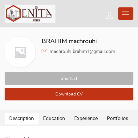
BRAHIM machrouhi
machrouhi.brahim1@gmail.com
Shortlist
Download CV
Description
Education
Experience
Portfolios