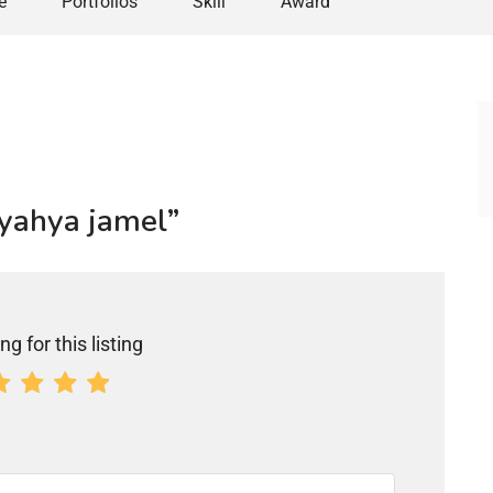
e
Portfolios
Skill
Award
 yahya jamel”
ng for this listing