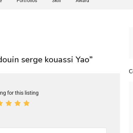
e
Portfolios
Skill
Award
udouin serge kouassi Yao”
C
ng for this listing