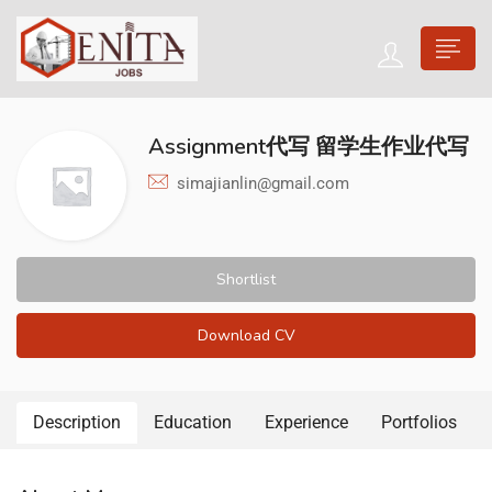
Assignment代写 留学生作业代写
simajianlin@gmail.com
Shortlist
Download CV
Description
Education
Experience
Portfolios