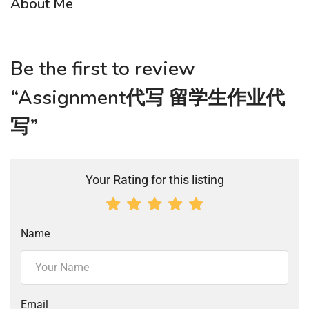
About Me
Be the first to review
“Assignment代写 留学生作业代
写”
Your Rating for this listing
Name
Email