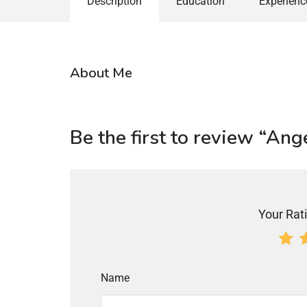
Description
Education
Experienc
About Me
Be the first to review “An
Your Rati
Name