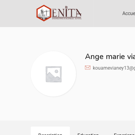
Accue
Ange marie v
kouamevianey13@g