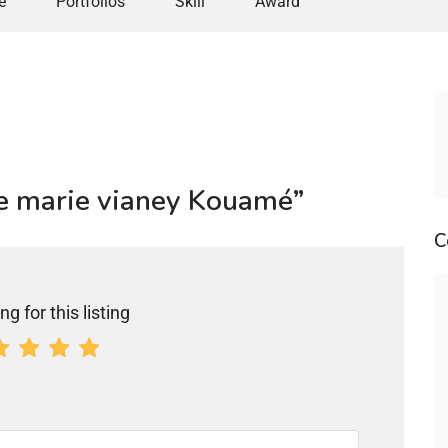
e
Portfolios
Skill
Award
ge marie vianey Kouamé”
C
ng for this listing