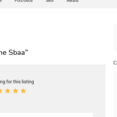
e
Portfolios
Skill
Award
ine Sbaa”
C
ng for this listing