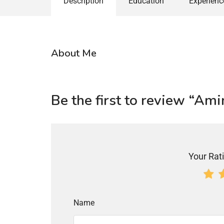
Description
Education
Experienc
About Me
Be the first to review “Am
Your Rati
Name