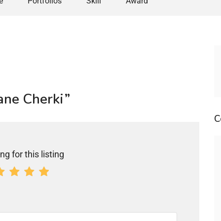
e
Portfolios
Skill
Award
nane Cherki”
C
ng for this listing