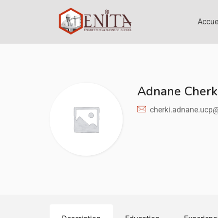
Accue
Adnane Cherk
cherki.adnane.ucp