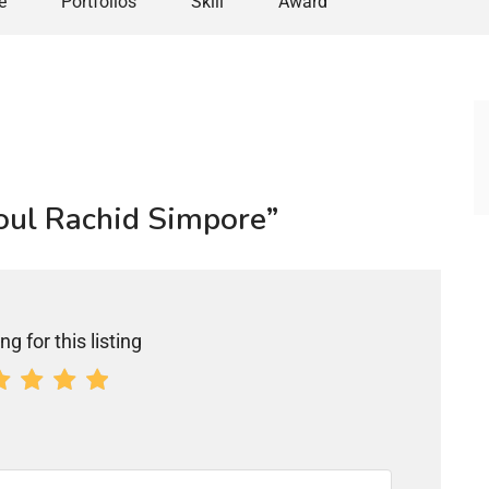
e
Portfolios
Skill
Award
doul Rachid Simpore”
ng for this listing