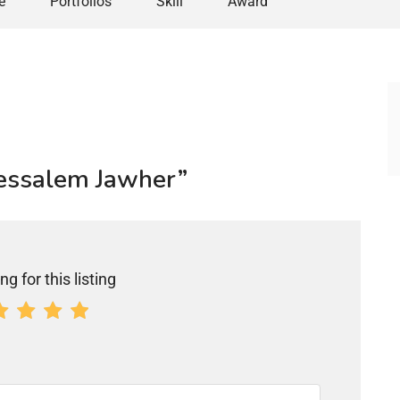
e
Portfolios
Skill
Award
dessalem Jawher”
ng for this listing