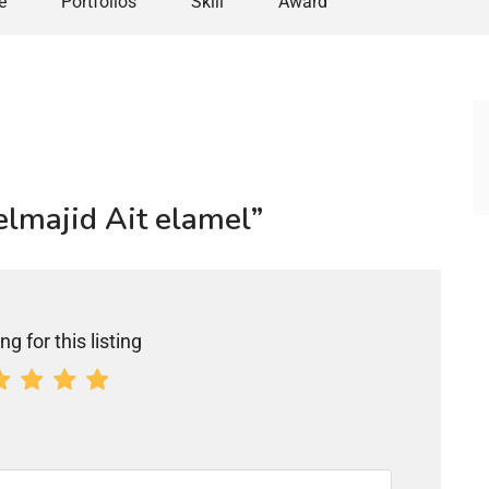
e
Portfolios
Skill
Award
elmajid Ait elamel”
ng for this listing