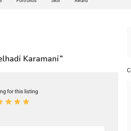
e
Portfolios
Skill
Award
delhadi Karamani”
C
ng for this listing